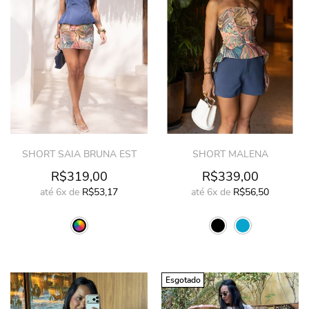
SHORT SAIA BRUNA EST
SHORT MALENA
R$319,00
R$339,00
até
6x
de
R$53,17
até
6x
de
R$56,50
Esgotado