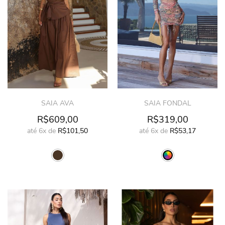
SAIA AVA
SAIA FONDAL
R$609,00
R$319,00
até
6x
de
R$101,50
até
6x
de
R$53,17