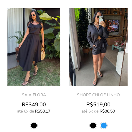
SAIA FLORA
SHORT CHLOE LINHO
R$349,00
R$519,00
até
6x
de
R$58,17
até
6x
de
R$86,50