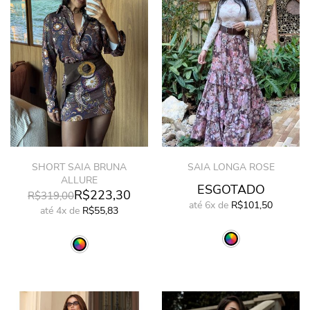
SHORT SAIA BRUNA
SAIA LONGA ROSE
ALLURE
ESGOTADO
R$223,30
R$319,00
até
6x
de
R$101,50
até
4x
de
R$55,83