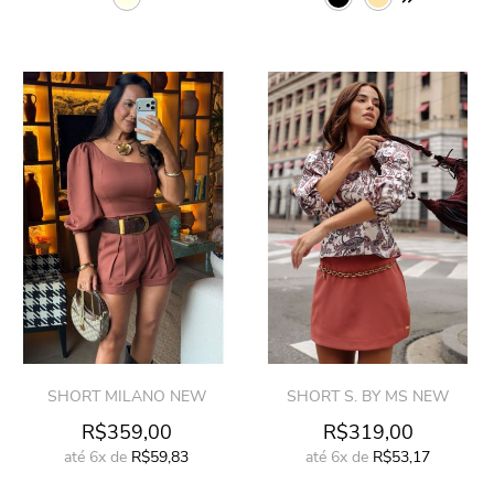
SHORT MILANO NEW
SHORT S. BY MS NEW
R$359,00
R$319,00
até
6x
de
R$59,83
até
6x
de
R$53,17