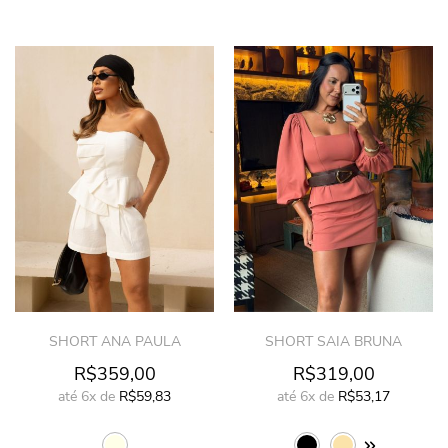
SHORT ANA PAULA
SHORT SAIA BRUNA
R$359,00
R$319,00
até
6x
de
R$59,83
até
6x
de
R$53,17