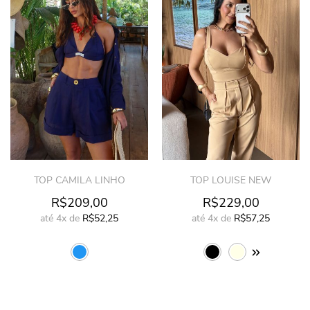
TOP CAMILA LINHO
TOP LOUISE NEW
R$209,00
R$229,00
até
4x
de
R$52,25
até
4x
de
R$57,25