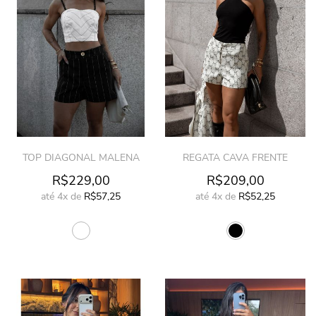
TOP DIAGONAL MALENA
REGATA CAVA FRENTE
R$229,00
R$209,00
até
4x
de
R$57,25
até
4x
de
R$52,25